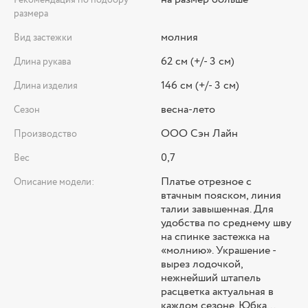
Рекомендация по подбору
размера
молния
Вид застежки
62 см (+/- 3 см)
Длина рукава
146 см (+/- 3 см)
Длина изделия
весна-лето
Сезон
ООО Сэн Лайн
Производство
0,7
Вес
Платье отрезное с
Описание модели:
втачным пояском, линия
талии завышенная. Для
удобства по среднему шву
на спинке застежка на
«молнию». Украшение -
вырез лодочкой,
нежнейший штапель
расцветка актуальная в
каждом сезоне. Юбка...