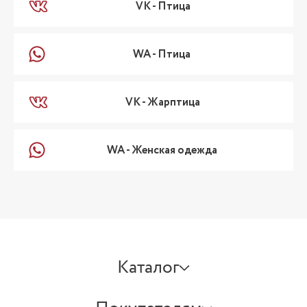
VK - Птица
WA - Птица
VK - Жарптица
WA - Женская одежда
Каталог
АКСЕССУАРЫ