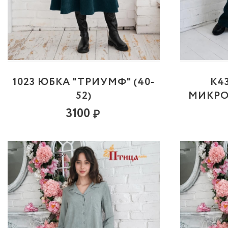
1023 ЮБКА "ТРИУМФ" (40-
К4
52)
МИКРОВ
3100