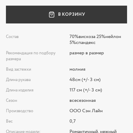
В КОРЗИНУ
70%вискоза 25%нейлон
Состав
5%спандекс
размер в размер
Рекомендация по подбору
размера
молния
Вид застежки
48см (+/- 3 см)
Длина рукава
117 см (+/- 3 см)
Длина изделия
всесезонная
Сезон
ООО Сэн Лайн
Производство
0,7
Вес
Романтичный, нежный
Описание модели: